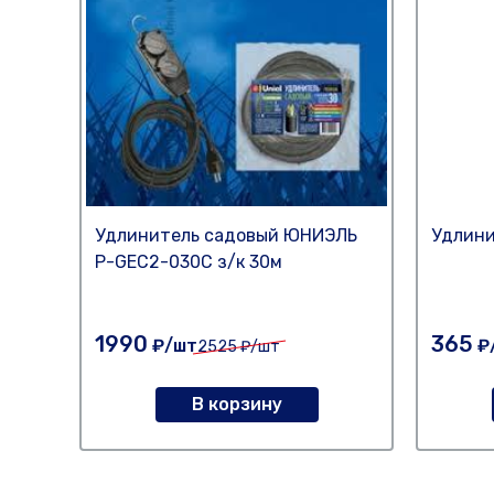
Удлинитель садовый ЮНИЭЛЬ
Удлини
P-GEC2-030C з/к 30м
1990
365
₽/шт
₽
2525
₽/шт
В корзину