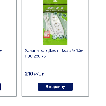
 м
Удлинитель Джетт без з/к 1,5м
Удли
ПВС 2х0,75
(ПВС
210
26
₽/шт
В корзину