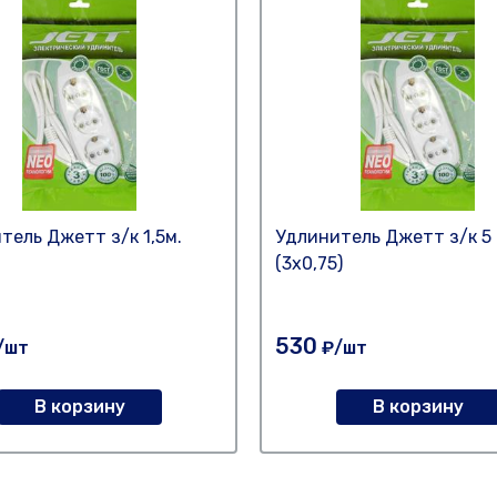
тель Джетт з/к 1,5м.
Удлинитель Джетт з/к 5
(3х0,75)
530
/шт
₽/шт
В корзину
В корзину