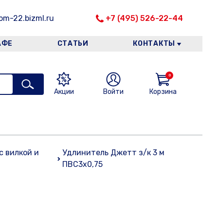
m-22.bizml.ru
+7 (495) 526-22-44
АФЕ
СТАТЬИ
КОНТАКТЫ
0
Акции
Войти
Корзина
с вилкой и
Удлинитель Джетт з/к 3 м
ПВС3х0,75