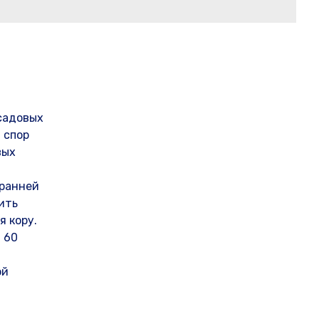
садовых
 спор
вых
 ранней
ить
 кору.
- 60
ой