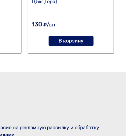
0,5кг(Гера)
Тома
130
120
₽/шт
В корзину
ласие на рекламную рассылку и обработку
илами
.