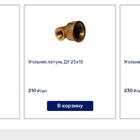
Угольник латунь ДУ 25х15
Угольни
210
230
₽/шт
₽/
В корзину