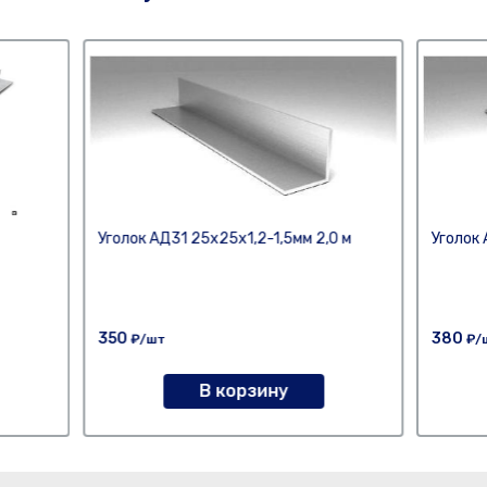
Уголок АД31 25х25х1,2-1,5мм 2,0 м
Уголок 
350
380
₽/шт
₽/
В корзину