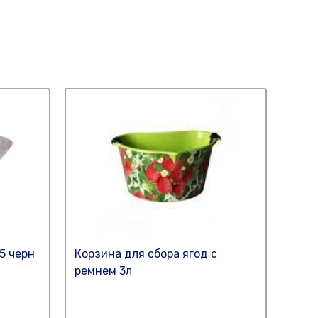
5 черн
Корзина для сбора ягод с
Укры
ремнем 3л
зимн