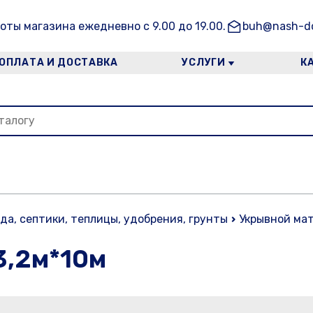
оты магазина ежедневно с 9.00 до 19.00.
buh@nash-do
ОПЛАТА И ДОСТАВКА
УСЛУГИ
К
ада, септики, теплицы, удобрения, грунты
Укрывной ма
3,2м*10м