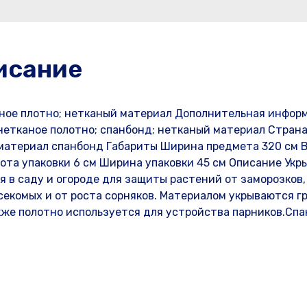
исание
ное плотно; нетканый материал Дополнительная инфор
 нетканое полотно; спанбонд; нетканый материал Стран
материал спанбонд Габариты Ширина предмета 320 см В
ысота упаковки 6 см Ширина упаковки 45 см Описание Укр
я в саду и огороде для защиты растений от заморозков,
секомых и от роста сорняков. Материалом укрываются г
акже полотно используется для устройства парников.Сп