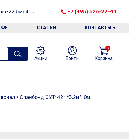
m-22.bizml.ru
+7 (495) 526-22-44
АФЕ
СТАТЬИ
КОНТАКТЫ
0
Акции
Войти
Корзина
териал
Спанбонд СУФ 42г *3,2м*10м