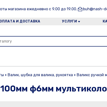
оты магазина ежедневно с 9.00 до 19.00.
buh@nash-do
ОПЛАТА И ДОСТАВКА
УСЛУГИ
К
ты
Валик, шубка для валика, рукоятка
Валикс ручкой 
 100мм ф6мм мультиколо