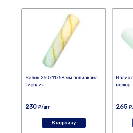
Валик 250х11х58 мм полиакрил
Валик 
Гирпаинт
велюр
230
265
₽/шт
₽
В корзину