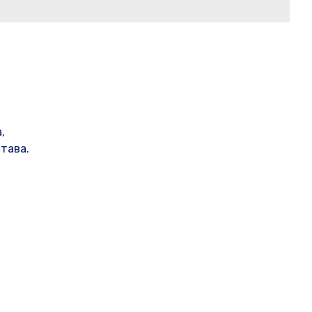
,
тава.