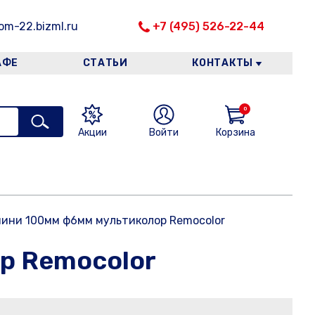
m-22.bizml.ru
+7 (495) 526-22-44
АФЕ
СТАТЬИ
КОНТАКТЫ
0
Акции
Войти
Корзина
мини 100мм ф6мм мультиколор Remocolor
р Remocolor