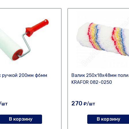
с ручкой 200мм ф6мм
Валик 250х18х48мм поли
KRAFOR 082-0250
270
/шт
₽/шт
В корзину
В корзину