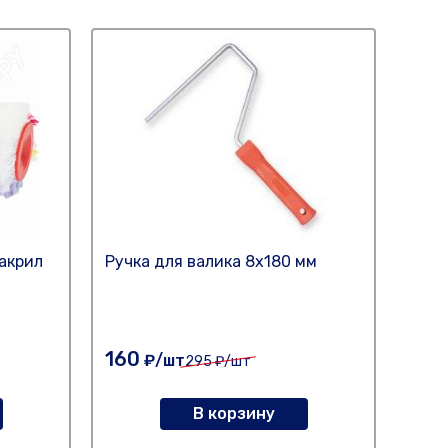
акрил
Ручка для валика 8х180 мм
Ручк
160
175
₽/шт
295
₽/шт
В корзину