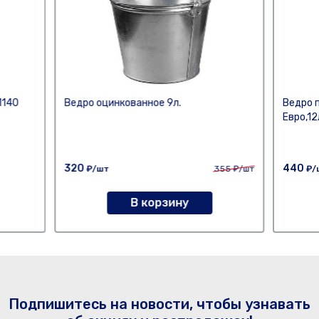
1140
Ведро оцинкованное 9л.
Ведро 
Евро,12
320
440
₽/шт
355
₽/шт
₽/
В корзину
Подпишитесь на новости, чтобы узнавать