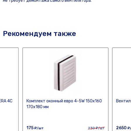
не требует демонтажа самого вентилятора.
Рекомендуем также
ERA 4С
Комплект оконный евро 4-5W 150х160
Вентил
170х180 мм
175
2650
₽/шт
230
₽/шт
₽