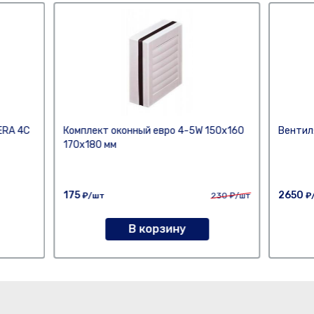
ERA 4С
Комплект оконный евро 4-5W 150х160
Вентил
170х180 мм
175
2650
₽/шт
230
₽/шт
₽
В корзину