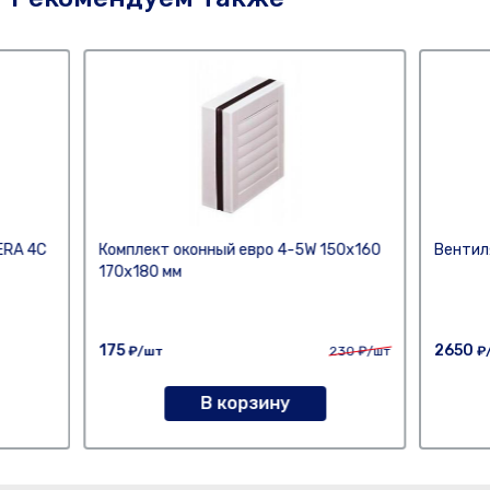
ERA 4С
Комплект оконный евро 4-5W 150х160
Вентил
170х180 мм
175
2650
₽/шт
230
₽/шт
₽
В корзину