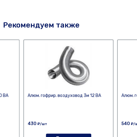
Рекомендуем также
0 ВА
Алюм. гофрир. воздуховод 3м 12 ВА
Алюм. 
430
540
₽/шт
₽/