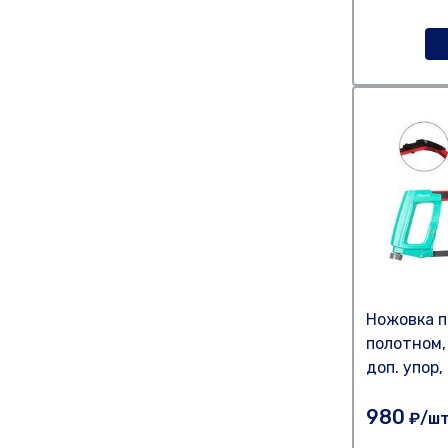
Ножовка п
полотном,
доп. упор
980
₽/ш