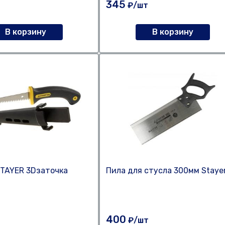
345
₽/шт
В корзину
В корзину
TAYER 3Dзаточка
Пила для стусла 300мм Staye
400
т
₽/шт