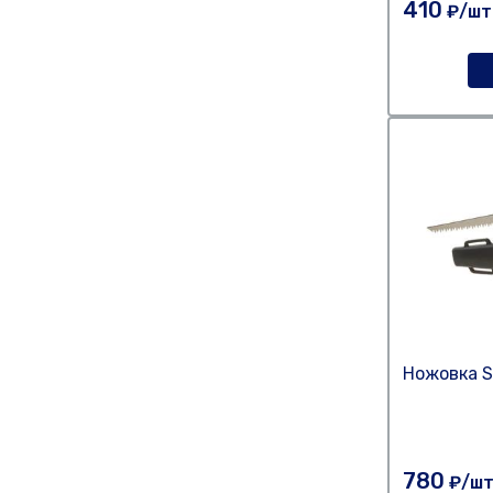
410
₽/шт
Ножовка S
780
₽/ш