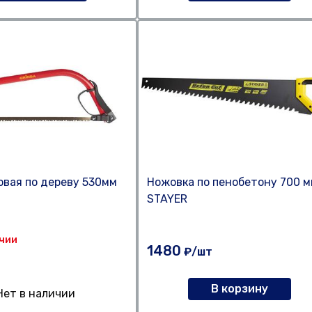
овая по дереву 530мм
Ножовка по пенобетону 700 
STAYER
ичии
1480
₽/шт
В корзину
Нет в наличии