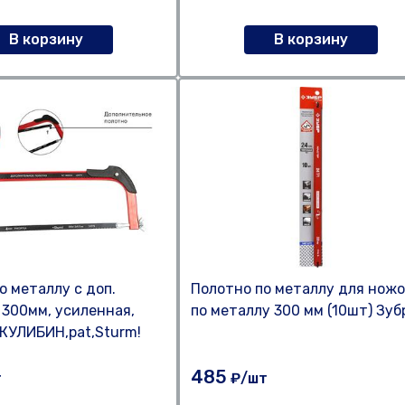
В корзину
В корзину
о металлу с доп.
Полотно по металлу для нож
 300мм, усиленная,
по металлу 300 мм (10шт) Зуб
, КУЛИБИН,pat,Sturm!
485
т
₽/шт