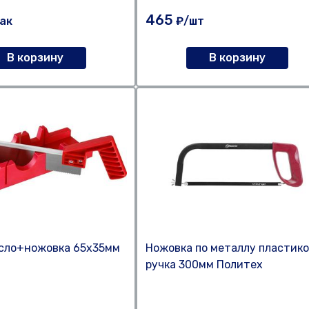
Sturm
465
ак
₽/шт
В корзину
В корзину
усло+ножовка 65х35мм
Ножовка по металлу пластик
ручка 300мм Политех