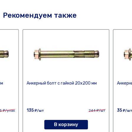
Рекомендуем также
мм
Анкерный болт с гайкой 20х200 мм
Анкерн
135
35
5
₽/упак
₽/шт
244
₽/шт
₽/ш
В корзину