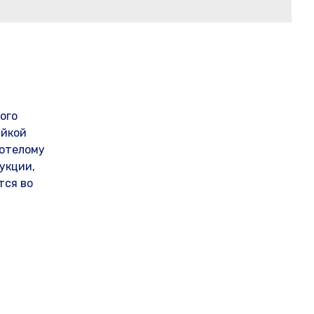
ого
айкой
нотелому
укции,
тся во