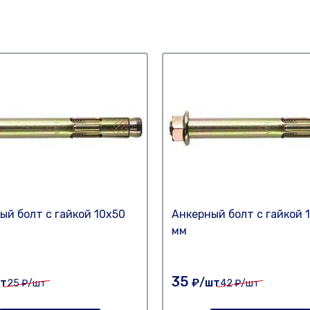
ый болт с гайкой 10х50
Анкерный болт с гайкой 
мм
35
т
₽/шт
25
₽/шт
42
₽/шт