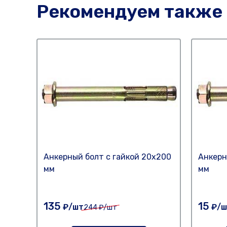
Рекомендуем также
Анкерный болт с гайкой 20х200
Анкерн
мм
мм
135
15
₽/шт
₽/ш
244
₽/шт