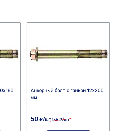
10х180
Анкерный болт с гайкой 12х200
Анке
мм
мм
50
95
₽/шт
₽
138
₽/шт