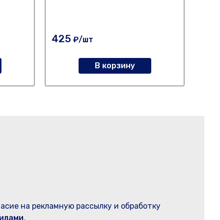
плос
лева
425
42
₽/шт
В корзину
ласие на рекламную рассылку и обработку
илами
.