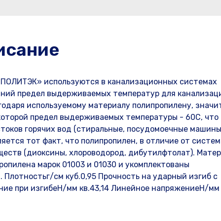
исание
«ПОЛИТЭК» используются в канализационных системах
рхний предел выдерживаемых температур для канализа
годаря используемому материалу полипропилену, значи
которой предел выдерживаемых температуры - 60С, что
токов горячих вод (стиральные, посудомоечные машины и
ется тот факт, что полипропилен, в отличие от систем
ществ (диоксины, хлороводород, дибутилфтолат). Матер
ропилена марок 01003 и 01030 и укомплектованы
Плотностьг/см куб.0,95 Прочность на ударный изгиб с
ие при изгибеН/мм кв.43,14 Линейное напряжениеН/мм 