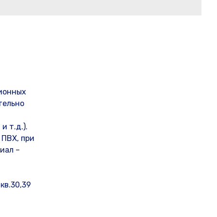
ционных
тельно
 т.д.).
 ПВХ, при
иал –
кв.30,39