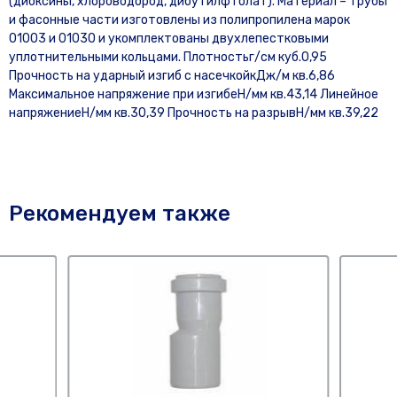
(диоксины, хлороводород, дибутилфтолат). Материал – трубы
и фасонные части изготовлены из полипропилена марок
01003 и 01030 и укомплектованы двухлепестковыми
уплотнительными кольцами. Плотностьг/см куб.0,95
Прочность на ударный изгиб с насечкойкДж/м кв.6,86
Максимальное напряжение при изгибеН/мм кв.43,14 Линейное
напряжениеН/мм кв.30,39 Прочность на разрывН/мм кв.39,22
Рекомендуем также