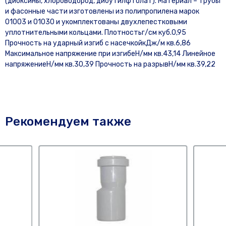
(диоксины, хлороводород, дибутилфтолат). Материал – трубы
и фасонные части изготовлены из полипропилена марок
01003 и 01030 и укомплектованы двухлепестковыми
уплотнительными кольцами. Плотностьг/см куб.0,95
Прочность на ударный изгиб с насечкойкДж/м кв.6,86
Максимальное напряжение при изгибеН/мм кв.43,14 Линейное
напряжениеН/мм кв.30,39 Прочность на разрывН/мм кв.39,22
Рекомендуем также