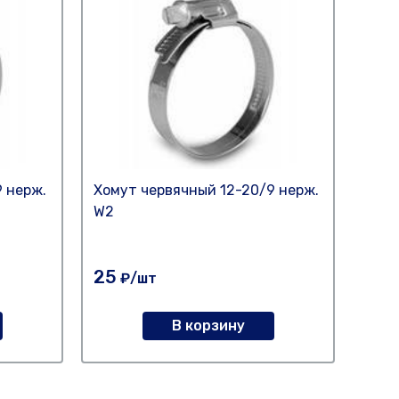
 нерж.
Хомут червячный 12-20/9 нерж.
Хому
W2
25
45
₽/шт
В корзину