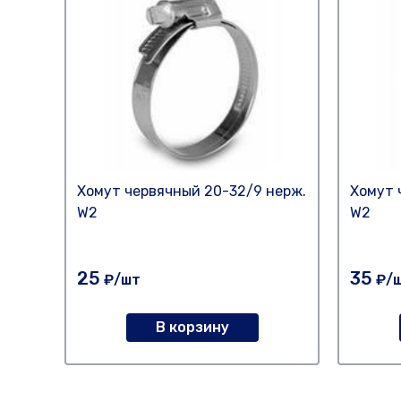
Хомут червячный 20-32/9 нерж.
Хомут 
W2
W2
25
35
₽/шт
₽/
В корзину