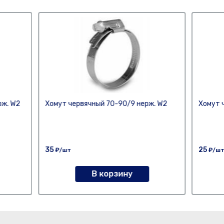
рж. W2
Хомут червячный 70-90/9 нерж. W2
Хомут 
35
25
₽/шт
₽/ш
В корзину