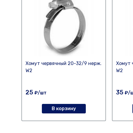
Хомут червячный 20-32/9 нерж.
Хомут 
W2
W2
25
35
₽/шт
₽/
В корзину