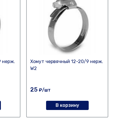
 нерж.
Хомут червячный 12-20/9 нерж.
Хому
W2
25
45
₽/шт
В корзину