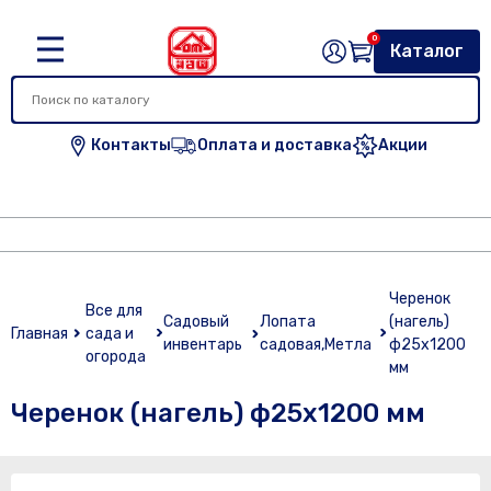
0
Каталог
Контакты
Оплата и доставка
Акции
Черенок
Все для
Садовый
Лопата
(нагель)
Главная
сада и
инвентарь
садовая,Метла
ф25х1200
огорода
мм
Черенок (нагель) ф25х1200 мм