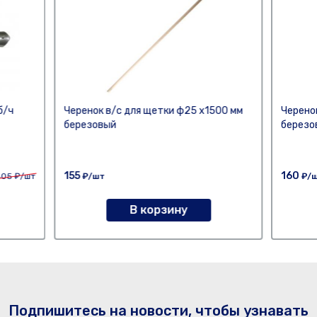
б/ч
Черенок в/с для щетки ф25 х1500 мм
Черено
березовый
березо
155
160
405
₽/шт
₽/шт
₽/
В корзину
Подпишитесь на новости, чтобы узнавать