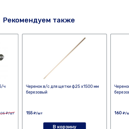
Рекомендуем также
б/ч
Черенок в/с для щетки ф25 х1500 мм
Черено
березовый
березо
155
160
405
₽/шт
₽/шт
₽/
В корзину