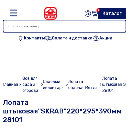
0
Каталог
Контакты
Оплата и доставка
Акции
Все для
Лопата
Садовый
Лопата
Главная
сада и
штыковая"SK
инвентарь
садовая,Метла
огорода
28101
Лопата
штыковая"SKRAB"220*295*390мм
28101