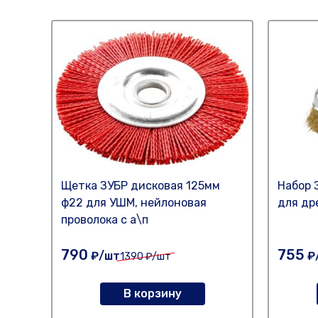
Щетка ЗУБР дисковая 125мм
Набор 
ф22 для УШМ, нейлоновая
для др
проволока с а\п
790
755
₽/шт
₽
1390
₽/шт
В корзину