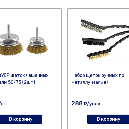
ЗУБР щеток чашечных
Набор щеток ручных по
ели 50/75 (2шт)
металлу(малые)
288
/шт
₽/упак
В корзину
В корзину