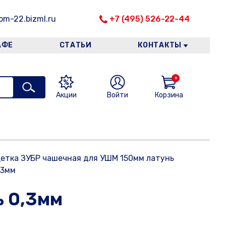
m-22.bizml.ru
+7 (495) 526-22-44
АФЕ
СТАТЬИ
КОНТАКТЫ
0
Акции
Войти
Корзина
етка ЗУБР чашечная для УШМ 150мм латунь
,3мм
ь 0,3мм