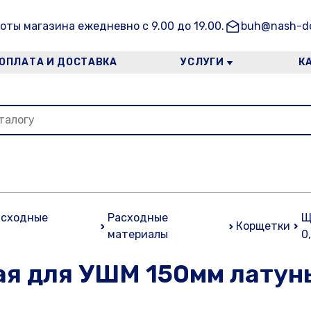
оты магазина ежедневно с 9.00 до 19.00.
buh@nash-do
ОПЛАТА И ДОСТАВКА
УСЛУГИ
К
асходные
Расходные
Щ
Корщетки
материалы
0
я для УШМ 150мм латун