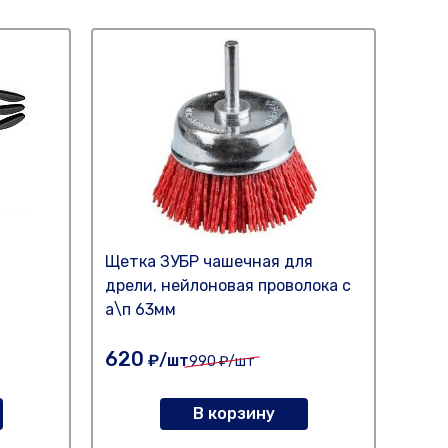
Щетка ЗУБР чашечная для
Щетк
дрели, нейлоновая проволока с
а\п 63мм
620
215
₽/шт
990
₽/шт
В корзину