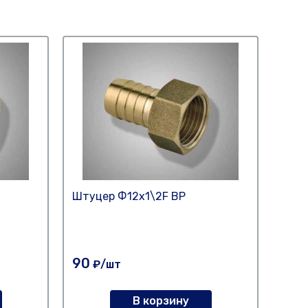
Штуцер Ф12х1\2F ВР
Штуц
90
195
₽/шт
В корзину