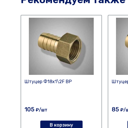
Штуцер Ф18х1\2F ВР
Штуцер
105
85
₽/шт
₽/
В корзину