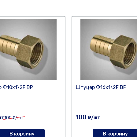
 Ф10х1\2F ВР
Штуцер Ф16х1\2F ВР
100
шт
₽/шт
100
₽/шт
В корзину
В корзину