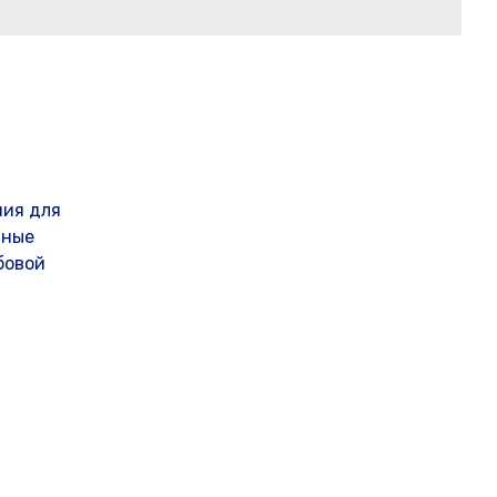
ния для
нные
бовой