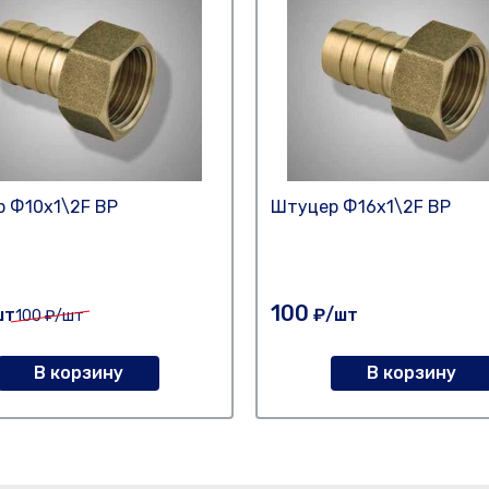
 Ф10х1\2F ВР
Штуцер Ф16х1\2F ВР
100
шт
₽/шт
100
₽/шт
В корзину
В корзину