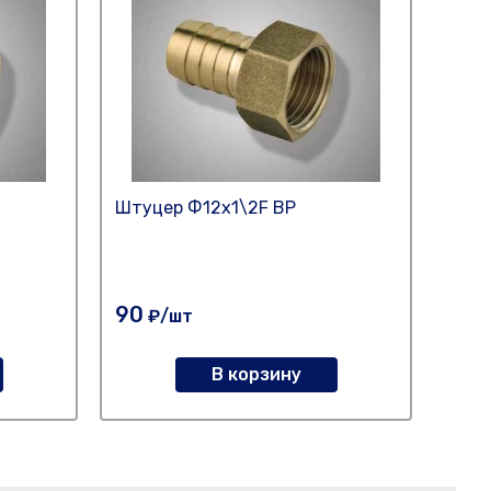
Штуцер Ф12х1\2F ВР
Штуц
90
195
₽/шт
В корзину