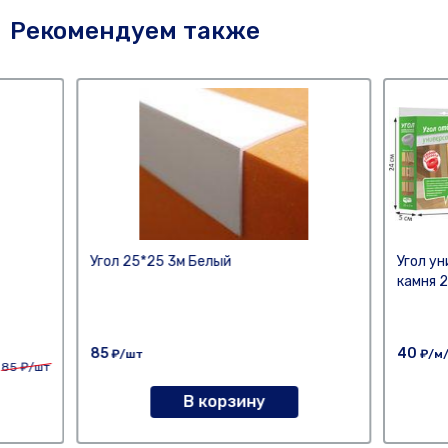
Рекомендуем также
Угол 25*25 3м Белый
Угол у
камня 
85
40
₽/шт
₽/м
85
₽/шт
В корзину