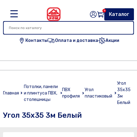
0
Каталог
Контакты
Оплата и доставка
Акции
Угол
Потолки, панели
ПВХ
Угол
35х35
Главная
и плинтуса ПВХ,
профиля
пластиковый
3м
столешницы
Белый
Угол 35х35 3м Белый