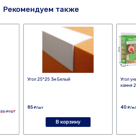
Рекомендуем также
Угол 25*25 3м Белый
Угол у
камня 
85
40
₽/шт
₽/м
85
₽/шт
В корзину