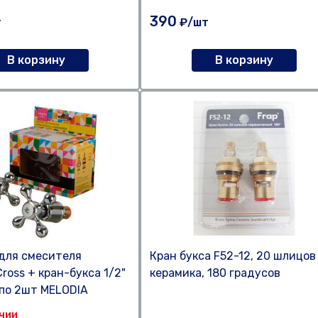
390
т
₽/шт
В корзину
В корзину
для смесителя
Кран букса F52-12, 20 шлицов
ross + кран-букса 1/2"
керамика, 180 градусов
) по 2шт MELODIA
ичии