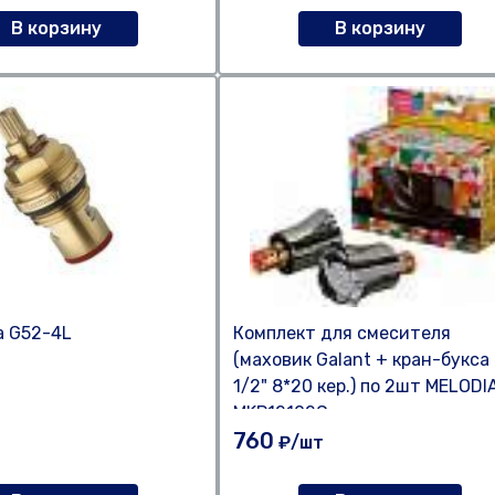
В корзину
В корзину
а G52-4L
Комплект для смесителя
(маховик Galant + кран-букса
1/2" 8*20 кер.) по 2шт MELODI
MKP12102C
760
т
₽/шт