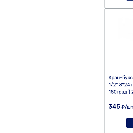
Кран-букс
1/2" 8*24 
180град.)
345
₽/ш