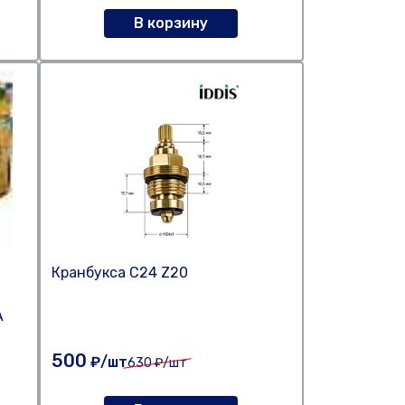
В корзину
Кранбукса C24 Z20
A
500
₽/шт
630
₽/шт