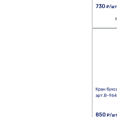
730
₽/шт
Кран букс
арт.В-964
850
₽/ш