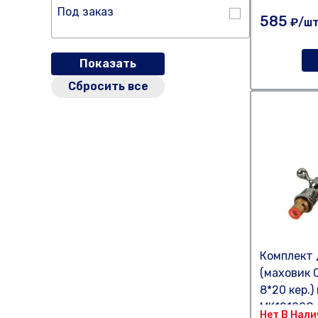
Под заказ
585
₽/ш
Показать
Сбросить все
Комплект 
(маховик C
8*20 кер.
MK12100C
Нет В Нал