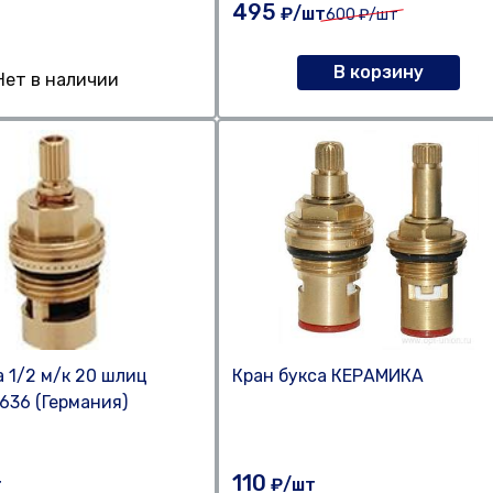
495
₽/шт
600
₽/шт
В корзину
Нет в наличии
а 1/2 м/к 20 шлиц
Кран букса КЕРАМИКА
636 (Германия)
110
т
₽/шт