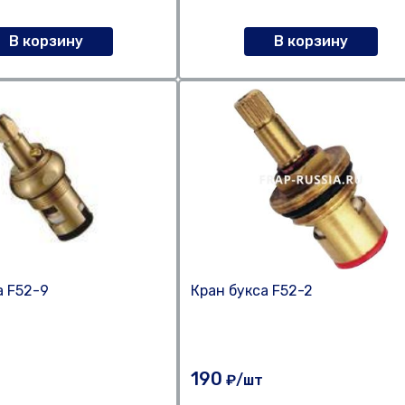
В корзину
В корзину
а F52-9
Кран букса F52-2
190
₽/шт