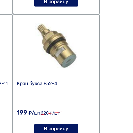
В корзину
2-11
Кран букса F52-4
199
₽/шт
220
₽/шт
В корзину