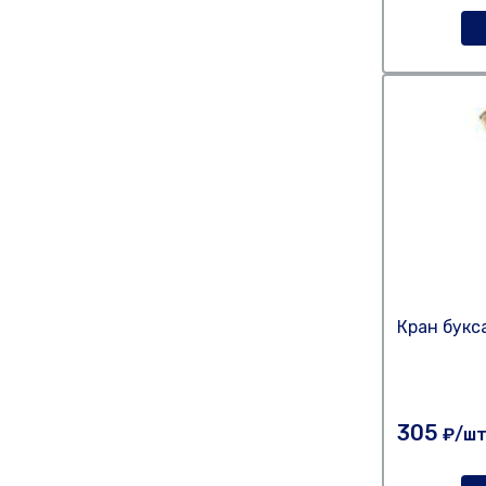
Кран букс
305
₽/ш