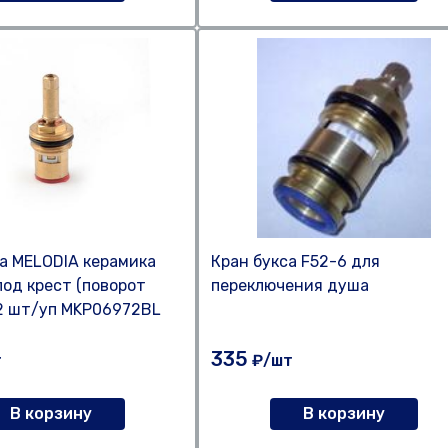
а MELODIA керамика
Кран букса F52-6 для
под крест (поворот
переключения душа
 2 шт/уп MKP06972BL
335
т
₽/шт
В корзину
В корзину