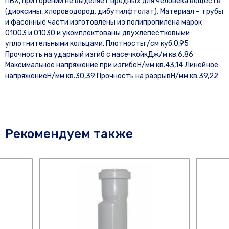
ПВХ, при горении не выделяет вредных для человека веществ
(диоксины, хлороводород, дибутилфтолат). Материал – трубы
и фасонные части изготовлены из полипропилена марок
01003 и 01030 и укомплектованы двухлепестковыми
уплотнительными кольцами. Плотностьг/см куб.0,95
Прочность на ударный изгиб с насечкойкДж/м кв.6,86
Максимальное напряжение при изгибеН/мм кв.43,14 Линейное
напряжениеН/мм кв.30,39 Прочность на разрывН/мм кв.39,22
Рекомендуем также