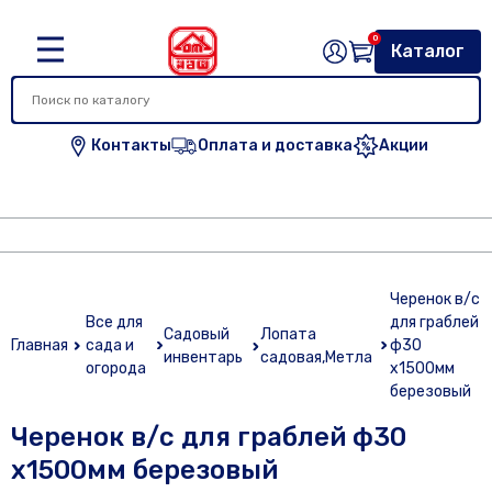
0
Каталог
Контакты
Оплата и доставка
Акции
Черенок в/с
Все для
для граблей
Садовый
Лопата
Главная
сада и
ф30
инвентарь
садовая,Метла
огорода
х1500мм
березовый
Черенок в/с для граблей ф30
х1500мм березовый