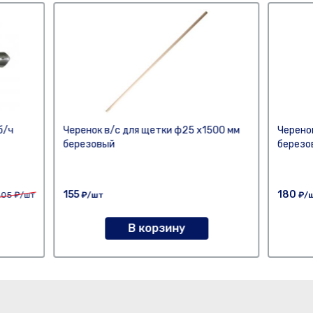
б/ч
Черенок в/с для щетки ф25 х1500 мм
Черено
березовый
березо
155
180
405
₽/шт
₽/шт
₽/
В корзину