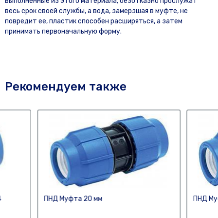
выполненные из этого материала, безотказно прослужат
весь срок своей службы, а вода, замерзшая в муфте, не
повредит ее, пластик способен расширяться, а затем
принимать первоначальную форму.
Рекомендуем также
4
ПНД Муфта 20 мм
ПНД Му