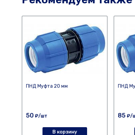
ПНД Муфта 20 мм
ПНД Му
50
85
₽/шт
₽/
В корзину