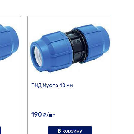
ПНД Муфта 40 мм
ПНД 
190
71
₽/шт
₽
В корзину