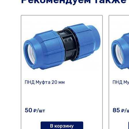
ПНД Муфта 20 мм
ПНД Му
50
85
₽/шт
₽/
В корзину