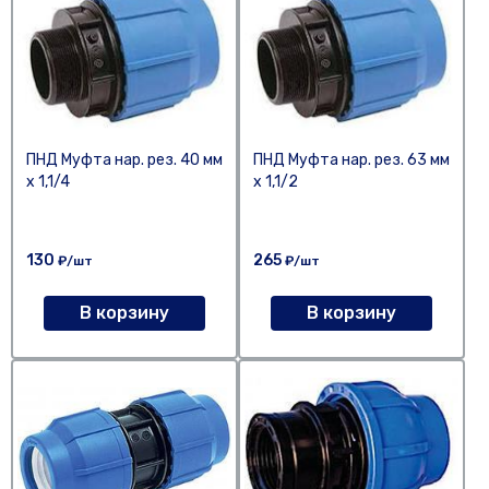
ПНД Муфта нар. рез. 40 мм
ПНД Муфта нар. рез. 63 мм
х 1,1/4
х 1,1/2
130
265
₽/шт
₽/шт
В корзину
В корзину