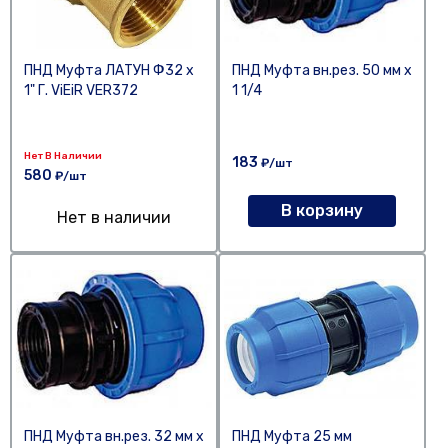
ПНД Муфта ЛАТУН Ф32 х
ПНД Муфта вн.рез. 50 мм х
1" Г. ViEiR VER372
1 1/4
Нет В Наличии
183
₽/шт
580
₽/шт
В корзину
Нет в наличии
ПНД Муфта вн.рез. 32 мм х
ПНД Муфта 25 мм