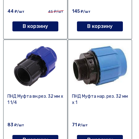
44
145
₽/шт
45
₽/шт
₽/шт
В корзину
В корзину
ПНД Муфта вн.рез. 32 мм х
ПНД Муфта нар. рез. 32 мм
1 1/4
х 1
83
71
₽/шт
₽/шт