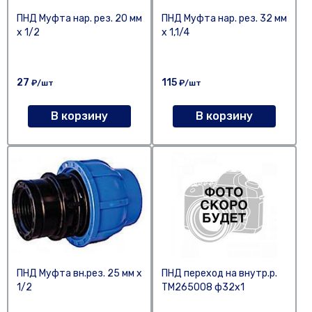
ПНД Муфта нар. рез. 20 мм
ПНД Муфта нар. рез. 32 мм
х 1/2
х 1,1/4
27
115
₽/шт
₽/шт
В корзину
В корзину
ПНД Муфта вн.рез. 25 мм х
ПНД переход на внутр.р.
1/2
ТМ265008 ф32х1