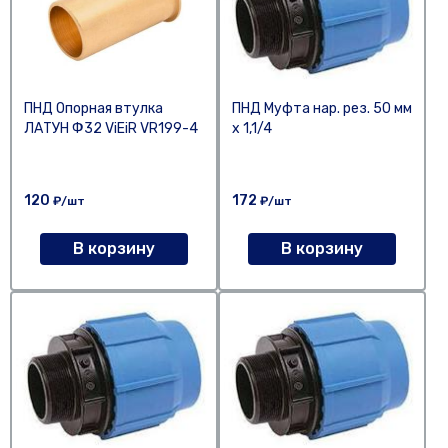
ПНД Опорная втулка
ПНД Муфта нар. рез. 50 мм
ЛАТУН Ф32 ViEiR VR199-4
х 1,1/4
120
172
₽/шт
₽/шт
В корзину
В корзину