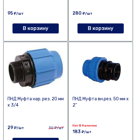
95
280
₽/шт
₽/шт
В корзину
В корзину
ПНД Муфта нар. рез. 20 мм
ПНД Муфта вн.рез. 50 мм х
х 3/4
2"
Нет В Наличии
29
₽/шт
30
₽/шт
183
₽/шт