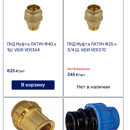
ПНД Муфта ЛАТУН Ф40 х
ПНД Муфта ЛАТУН Ф25 х
1Ш. ViEiR VER364
3/4 Ш. ViEiR VER370
Нет В Наличии
825
₽/шт
345
₽/шт
В корзину
Нет в наличии